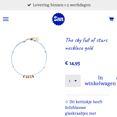
Levering binnen 1-3 werkdagen
Ga
direct
naar
de
hoofdinhoud
The sky full of stars
necklace gold
€ 14,95
In
winkelwagen
✩ Dit kettinkje heeft
lichtblauwe
glaskraaltjes met