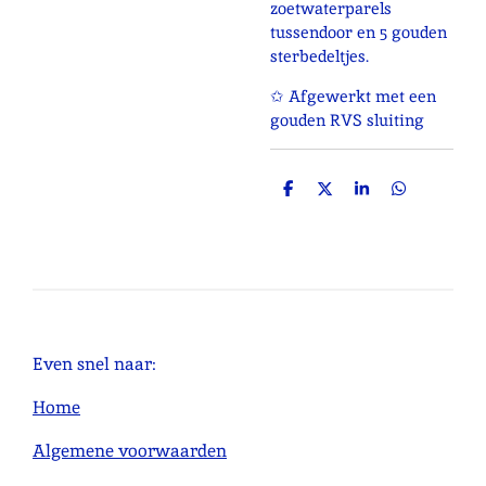
zoetwaterparels
tussendoor en 5 gouden
sterbedeltjes.
✩ Afgewerkt met een
gouden RVS sluiting
D
D
S
D
e
e
h
e
l
e
a
l
e
l
r
e
n
e
n
Even snel naar:
Home
Algemene voorwaarden