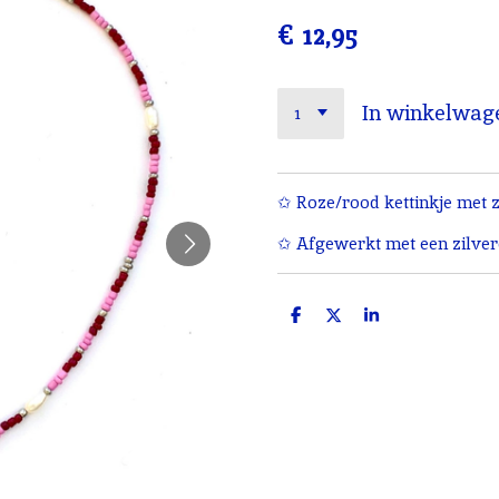
€ 12,95
In winkelwag
✩ Roze/rood kettinkje met z
✩ Afgewerkt met een zilvere
D
D
S
e
e
h
l
e
a
e
l
r
n
e