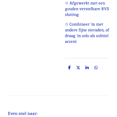
✩ Afgewerkt met een
gouden verstelbare RVS
sluiting
✩ Combineer ’m met
andere fijne sieraden, of
draag ’m solo als subtiel
accent
D
D
S
D
e
e
h
e
l
e
a
l
e
l
r
e
n
e
n
Even snel naar: