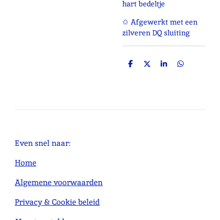
hart bedeltje
✩ Afgewerkt met een
zilveren DQ sluiting
D
D
S
D
e
e
h
e
l
e
a
l
e
l
r
e
n
e
n
Even snel naar:
Home
Algemene voorwaarden
Privacy & Cookie beleid