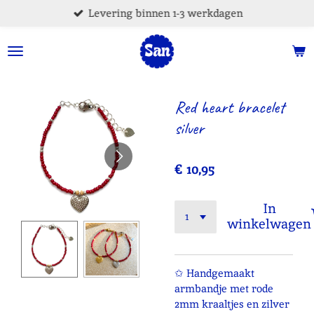
Levering binnen 1-3 werkdagen
Ga
direct
naar
de
hoofdinhoud
Red heart bracelet
silver
€ 10,95
In
winkelwagen
✩ Handgemaakt
armbandje met rode
2mm kraaltjes en zilver