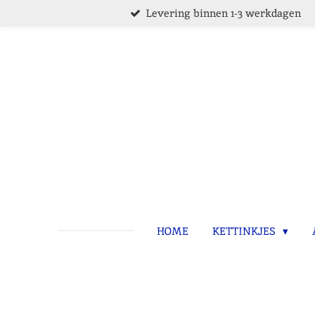
Levering binnen 1-3 werkdagen
Ga
direct
naar
de
hoofdinhoud
HOME
KETTINKJES