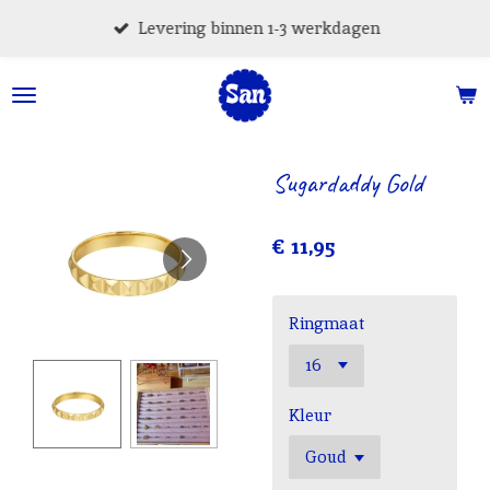
Ga
Levering binnen 1-3 werkdagen
direct
naar
de
hoofdinhoud
Sugardaddy Gold
€ 11,95
Ringmaat
Kleur