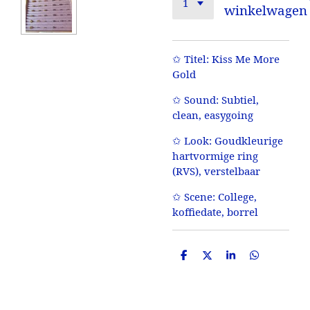
winkelwagen
✩ Titel: Kiss Me More
Gold
✩ Sound: Subtiel,
clean, easygoing
✩ Look: Goudkleurige
hartvormige ring
(RVS), verstelbaar
✩ Scene: College,
koffiedate, borrel
D
D
S
D
e
e
h
e
l
e
a
l
e
l
r
e
n
e
n