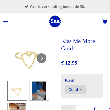
Ga
Gratis verzending boven de 50,-
direct
naar
de
hoofdinhoud
Kiss Me More
Gold
€ 12,95
Kleur
In