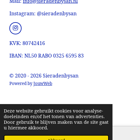
e
e
e
e
Mail:
info@sieradenbysan.nl
:
n
n
n
n
4
Instagram: @sieradenbysan
.
0
I
9
n
0
s
KVK: 80742416
9
t
a
0
IBAN: NL50 RABO 0325 6595 83
g
9
r
0
a
© 2020 - 2026 Sieradenbysan
m
9
0
Powered by
JouwWeb
9
0
9
Deze website gebruikt cookies voor analyse-
1
doeleinden en/of het tonen van advertenties.
s
Door gebruik te blijven maken van de site gaat
u hiermee akkoord.
t
e